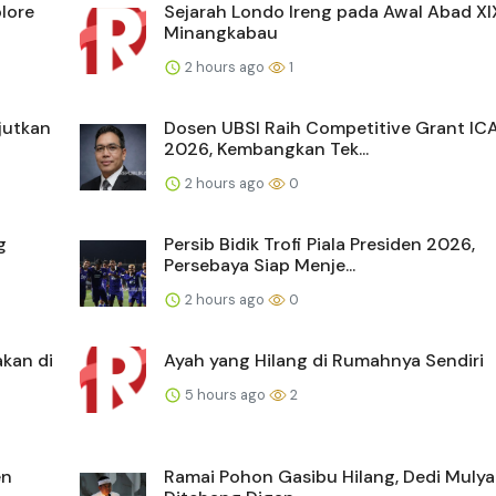
lore
Sejarah Londo Ireng pada Awal Abad XI
Minangkabau
2 hours ago
1
jutkan
Dosen UBSI Raih Competitive Grant IC
2026, Kembangkan Tek...
2 hours ago
0
g
Persib Bidik Trofi Piala Presiden 2026,
Persebaya Siap Menje...
2 hours ago
0
kan di
Ayah yang Hilang di Rumahnya Sendiri
5 hours ago
2
en
Ramai Pohon Gasibu Hilang, Dedi Mulya