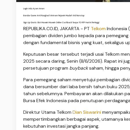
Login Adu Ayam Aman
Bandar Game Anti Rungkad Vietnam Terjamin Mudah Wd Nonstop
Sign Up Gratis Slot Maxwin Maxwin Online Cashback Tanpa TO RTP Hari Ini Tertinggi
REPUBLIKA.CO.ID, JAKARTA - PT
Telkom
Indonesia 
pembagian dividen jumbo kepada para pemegang sa
dengan fundamental bisnis yang kuat, sekaligus
Keputusan besar tersebut terjadi usai Telkom 
2025 secara daring, Senin (8/6/2026). Rapat ini ju
persetujuan program
buyback
saham, hingga peny
Para pemegang saham menyetujui pembagian dividen t
dana bersumber dari laba bersih tahun buku 2025, s
tahun sebelumnya. Pembayaran akan dilakukan pal
Bursa Efek Indonesia pada penutupan perdagangan
Direktur Utama Telkom
Dian Siswarini
menyampaika
mempertimbangkan berbagai aspek, utamanya ke
kebutuhan investasi jangka panjang.