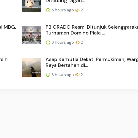
Ditebang Digan...
5 hours ago
2
l MBG,
PB ORADO Resmi Ditunjuk Selenggarak
Turnamen Domino Piala ...
6 hours ago
2
sih
Asap Karhutla Dekati Permukiman, War
Raya Bertahan di...
6 hours ago
2