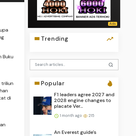
rupa
ng
Trending
n Buku
Popular
riliun
ahan
F1 leaders agree 2027 and
at di
2028 engine changes to
placate Ver...
1 month ago
215
dan
An Everest guide's