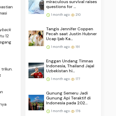
miraculous survival raises
questions for ...
pastian
masi
1 month ago
210
Tangis Jennifer Coppen
yback
Pecah saat Justin Hubner
tu 12
Ucap Ijab Ka...
megang
1 month ago
191
Enggan Undang Timnas
Indonesia, Thailand Jajal
riliun.
Uzbekistan hi...
t
1 month ago
177
an
Gunung Semeru Jadi
Gunung Api Teraktif di
Indonesia pada 202...
anya
1 month ago
176