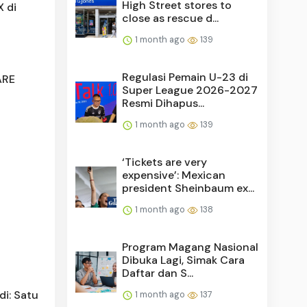
High Street stores to
X di
close as rescue d...
1 month ago
139
Regulasi Pemain U-23 di
ARE
Super League 2026-2027
Resmi Dihapus...
1 month ago
139
‘Tickets are very
expensive’: Mexican
president Sheinbaum ex...
1 month ago
138
Program Magang Nasional
Dibuka Lagi, Simak Cara
Daftar dan S...
di: Satu
1 month ago
137