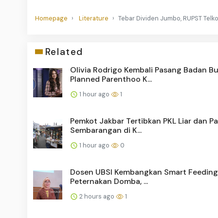
Homepage
Literature
Tebar Dividen Jumbo, RUPST Telko
Related
Olivia Rodrigo Kembali Pasang Badan B
Planned Parenthoo K...
1 hour ago
1
Pemkot Jakbar Tertibkan PKL Liar dan Pa
Sembarangan di K...
1 hour ago
0
Dosen UBSI Kembangkan Smart Feeding
Peternakan Domba, ...
2 hours ago
1