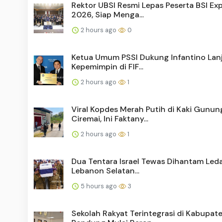
Rektor UBSI Resmi Lepas Peserta BSI Exp
2026, Siap Menga...
2 hours ago
0
Ketua Umum PSSI Dukung Infantino Lan
Kepemimpin di FIF...
2 hours ago
1
Viral Kopdes Merah Putih di Kaki Gunun
Ciremai, Ini Faktany...
2 hours ago
1
Dua Tentara Israel Tewas Dihantam Leda
Lebanon Selatan...
5 hours ago
3
Sekolah Rakyat Terintegrasi di Kabupat