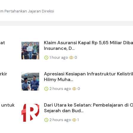
m Pertahankan Jajaran Direksi
uat
Klaim Asuransi Kapal Rp 5,65 Miliar Diba
Insurance, D...
1 hour ago
0
rkir
Apresiasi Kesiapan Infrastruktur Kelistri
Hilmy Muha...
2 hours ago
0
 untuk
Dari Utara ke Selatan: Pembelajaran di 
Sejarah dan Bud...
2 hours ago
1