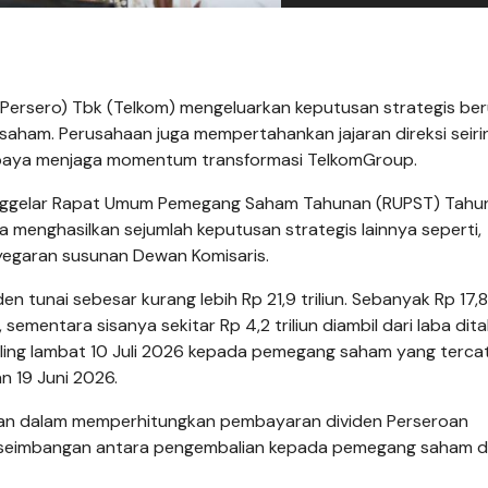
(Persero) Tbk (Telkom) mengeluarkan keputusan strategis be
ham. Perusahaan juga mempertahankan jajaran direksi seiri
 upaya menjaga momentum transformasi TelkomGroup.
menggelar Rapat Umum Pemegang Saham Tahunan (RUPST) Tahu
ga menghasilkan sejumlah keputusan strategis lainnya seperti,
egaran susunan Dewan Komisaris.
unai sebesar kurang lebih Rp 21,9 triliun. Sebanyak Rp 17,8 t
ementara sisanya sekitar Rp 4,2 triliun diambil dari laba dit
ing lambat 10 Juli 2026 kepada pemegang saham yang tercat
 19 Juni 2026.
n dalam memperhitungkan pembayaran dividen Perseroan
seimbangan antara pengembalian kepada pemegang saham 