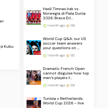
Hasil Timnas Irak vs
Norwegia di Piala Dunia
2026: Brace Erl...
an
1 month ago
136
World Cup Q&A: our US
soccer team answers
ga Kubu
your questions on ...
1 month ago
132
Dramatic French Open
cannot disguise how top
men’s players f...
1 month ago
126
Tunisia v Netherlands:
World Cup 2026 – live