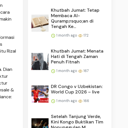
an
Khutbah Jumat: Tetap
ecara
Membaca Al-
emakin
Quramp;rsquo;an di
Tengah Ke...
1 month ago
172
formasi
is
Khutbah Jumat: Menata
tu Rizal
Hati di Tengah Zaman
Penuh Fitnah
. Dian
1 month ago
167
ktur
ktur
DR Congo v Uzbekistan:
esale &
World Cup 2026 – live
iance:
1 month ago
166
Setelah Tanjung Verde,
Kini Kongo Buktikan Tim
Nonunggulan M...