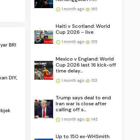
1 month ago
165
Haiti v Scotland: World
Cup 2026 – live
1 month ago
155
yar BRI
Mexico v England: World
Cup 2026 last 16 kick-off
time delay...
kan DIY,
1 month ago
153
Trump says deal to end
Iran war is close after
calling off s...
Objek
1 month ago
145
Up to 150 ex-WHSmith