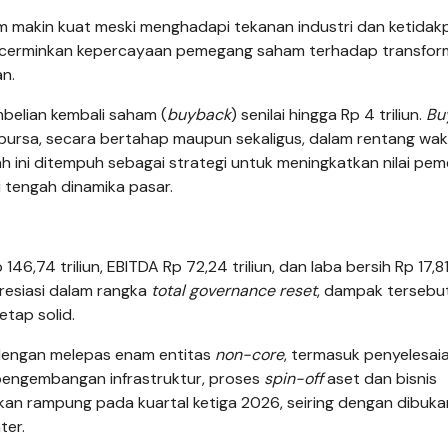
 makin kuat meski menghadapi tekanan industri dan ketidak
encerminkan kepercayaan pemegang saham terhadap transfor
n.
mbelian kembali saham (
buyback
) senilai hingga Rp 4 triliun.
Bu
r bursa, secara bertahap maupun sekaligus, dalam rentang wak
ah ini ditempuh sebagai strategi untuk meningkatkan nilai pe
i tengah dinamika pasar.
4 triliun, EBITDA Rp 72,24 triliun, dan laba bersih Rp 17,81 t
resiasi dalam rangka
total governance reset
, dampak tersebu
etap solid.
s dengan melepas enam entitas
non-core
, termasuk penyelesai
i pengembangan infrastruktur, proses
spin-off
aset dan bisnis
tkan rampung pada kuartal ketiga 2026, seiring dengan dibuk
ter.