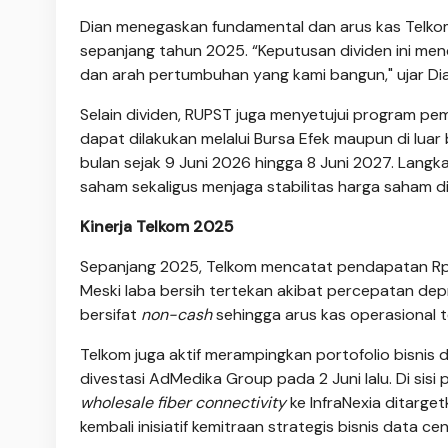
Dian menegaskan fundamental dan arus kas Telkom
sepanjang tahun 2025. “Keputusan dividen ini m
dan arah pertumbuhan yang kami bangun," ujar Dia
Selain dividen, RUPST juga menyetujui program pe
dapat dilakukan melalui Bursa Efek maupun di lua
bulan sejak 9 Juni 2026 hingga 8 Juni 2027. Langk
saham sekaligus menjaga stabilitas harga saham d
Kinerja Telkom 2025
Sepanjang 2025, Telkom mencatat pendapatan Rp 146,7
Meski laba bersih tertekan akibat percepatan dep
bersifat
non-cash
sehingga arus kas operasional t
Telkom juga aktif merampingkan portofolio bisni
divestasi AdMedika Group pada 2 Juni lalu. Di sis
wholesale fiber connectivity
ke InfraNexia ditarge
kembali inisiatif kemitraan strategis bisnis data cen