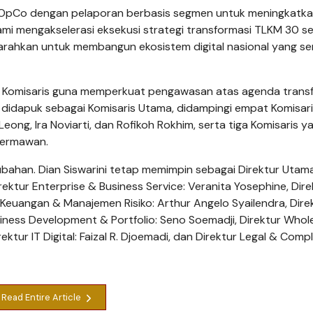
o–OpCo dengan pelaporan berbasis segmen untuk meningkatk
 kami mengakselerasi eksekusi strategi transformasi TLKM 30 s
 diarahkan untuk membangun ekosistem digital nasional yang s
 Komisaris guna memperkuat pengawasan atas agenda trans
o didapuk sebagai Komisaris Utama, didampingi empat Komisar
, Ira Noviarti, dan Rofikoh Rokhim, serta tiga Komisaris yai
Dermawan.
rubahan. Dian Siswarini tetap memimpin sebagai Direktur Utama
ektur Enterprise & Business Service: Veranita Yosephine, Dire
 Keuangan & Manajemen Risiko: Arthur Angelo Syailendra, Dire
iness Development & Portfolio: Seno Soemadji, Direktur Whol
ektur IT Digital: Faizal R. Djoemadi, dan Direktur Legal & Compl
Read Entire Article