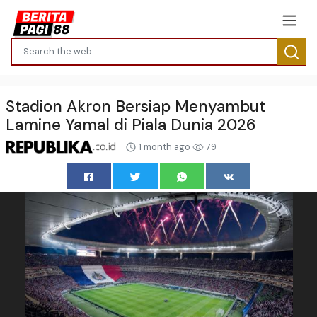
Stadion Akron Bersiap Menyambut
Lamine Yamal di Piala Dunia 2026
1 month ago
79