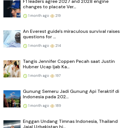
F1 leaders agree 2027 and 2028 engine
changes to placate Ver...
1 month ago
219
An Everest guide's miraculous survival raises
questions for ...
1 month ago
214
Tangis Jennifer Coppen Pecah saat Justin
Hubner Ucap Ijab Ka...
1 month ago
197
Gunung Semeru Jadi Gunung Api Teraktif di
Indonesia pada 202...
1 month ago
189
Enggan Undang Timnas Indonesia, Thailand
Jajal Uzbekistan hi...