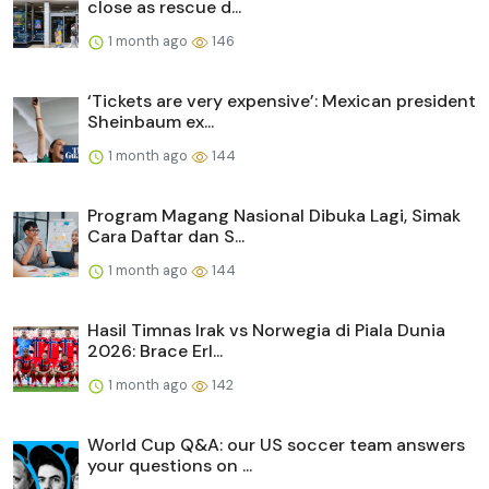
close as rescue d...
1 month ago
146
‘Tickets are very expensive’: Mexican president
Sheinbaum ex...
1 month ago
144
Program Magang Nasional Dibuka Lagi, Simak
Cara Daftar dan S...
1 month ago
144
Hasil Timnas Irak vs Norwegia di Piala Dunia
2026: Brace Erl...
1 month ago
142
World Cup Q&A: our US soccer team answers
your questions on ...