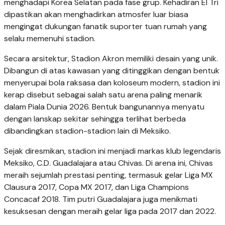
menghadapi Korea Selatan pada fase grup. Kehadiran El Tri
dipastikan akan menghadirkan atmosfer luar biasa
mengingat dukungan fanatik suporter tuan rumah yang
selalu memenuhi stadion.
Secara arsitektur, Stadion Akron memiliki desain yang unik.
Dibangun di atas kawasan yang ditinggikan dengan bentuk
menyerupai bola raksasa dan koloseum modern, stadion ini
kerap disebut sebagai salah satu arena paling menarik
dalam Piala Dunia 2026. Bentuk bangunannya menyatu
dengan lanskap sekitar sehingga terlihat berbeda
dibandingkan stadion-stadion lain di Meksiko.
Sejak diresmikan, stadion ini menjadi markas klub legendaris
Meksiko, C.D. Guadalajara atau Chivas. Di arena ini, Chivas
meraih sejumlah prestasi penting, termasuk gelar Liga MX
Clausura 2017, Copa MX 2017, dan Liga Champions
Concacaf 2018. Tim putri Guadalajara juga menikmati
kesuksesan dengan meraih gelar liga pada 2017 dan 2022.