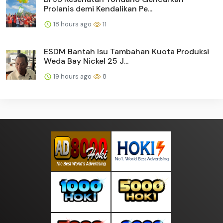
Prolanis demi Kendalikan Pe...
18 hours ago
11
ESDM Bantah Isu Tambahan Kuota Produksi
Weda Bay Nickel 25 J...
19 hours ago
8