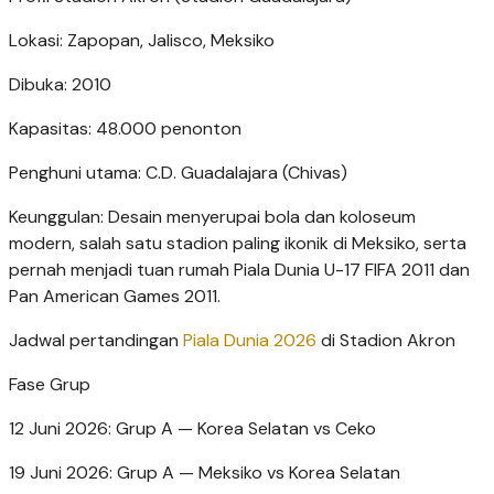
Lokasi: Zapopan, Jalisco, Meksiko
Dibuka: 2010
Kapasitas: 48.000 penonton
Penghuni utama: C.D. Guadalajara (Chivas)
Keunggulan: Desain menyerupai bola dan koloseum
modern, salah satu stadion paling ikonik di Meksiko, serta
pernah menjadi tuan rumah Piala Dunia U-17 FIFA 2011 dan
Pan American Games 2011.
Jadwal pertandingan
Piala Dunia 2026
di Stadion Akron
Fase Grup
12 Juni 2026: Grup A — Korea Selatan vs Ceko
19 Juni 2026: Grup A — Meksiko vs Korea Selatan