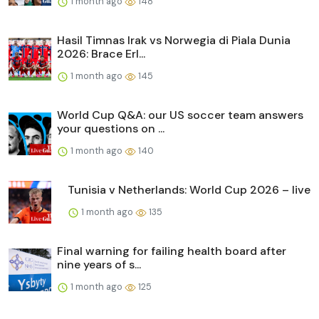
1 month ago
148
Hasil Timnas Irak vs Norwegia di Piala Dunia
2026: Brace Erl...
1 month ago
145
World Cup Q&A: our US soccer team answers
your questions on ...
1 month ago
140
Tunisia v Netherlands: World Cup 2026 – live
1 month ago
135
Final warning for failing health board after
nine years of s...
1 month ago
125