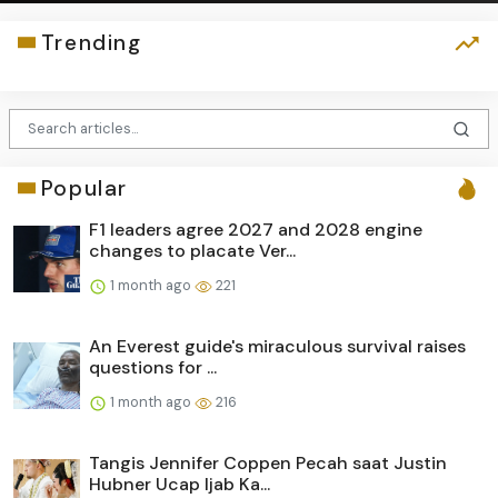
Trending
Popular
F1 leaders agree 2027 and 2028 engine
changes to placate Ver...
1 month ago
221
An Everest guide's miraculous survival raises
questions for ...
1 month ago
216
Tangis Jennifer Coppen Pecah saat Justin
Hubner Ucap Ijab Ka...