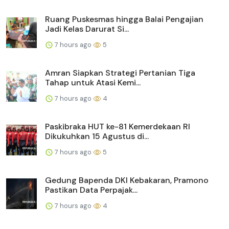
Ruang Puskesmas hingga Balai Pengajian
Jadi Kelas Darurat Si...
7 hours ago
5
Amran Siapkan Strategi Pertanian Tiga
Tahap untuk Atasi Kemi...
7 hours ago
4
Paskibraka HUT ke-81 Kemerdekaan RI
Dikukuhkan 15 Agustus di...
7 hours ago
5
Gedung Bapenda DKI Kebakaran, Pramono
Pastikan Data Perpajak...
7 hours ago
4