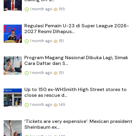
1 month ago
155
Regulasi Pemain U-23 di Super League 2026-
2027 Resmi Dihapus...
1 month ago
151
Program Magang Nasional Dibuka Lagi, Simak
Cara Daftar dan S...
1 month ago
151
Up to 150 ex-WHSmith High Street stores to
close as rescue d...
1 month ago
149
‘Tickets are very expensive’: Mexican president
Sheinbaum ex...