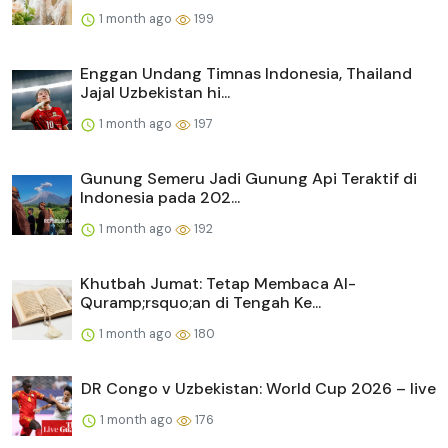
1 month ago
199
Enggan Undang Timnas Indonesia, Thailand
Jajal Uzbekistan hi...
1 month ago
197
Gunung Semeru Jadi Gunung Api Teraktif di
Indonesia pada 202...
1 month ago
192
Khutbah Jumat: Tetap Membaca Al-
Quramp;rsquo;an di Tengah Ke...
1 month ago
180
DR Congo v Uzbekistan: World Cup 2026 – live
1 month ago
176