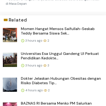
di Masa Depan
Related
Momen Hangat Mensos Saifullah-Seskab
Teddy Bersama Siswa Sek...
3 hours ago
2
Universitas Esa Unggul Gandeng UI Perkuat
Pendidikan Kedokte...
3 hours ago
3
Dokter Jelaskan Hubungan Obesitas dengan
Risiko Diabetes Tip...
4 hours ago
2
BAZNAS RI Bersama Menko PM Salurkan