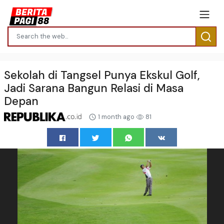
Sekolah di Tangsel Punya Ekskul Golf,
Jadi Sarana Bangun Relasi di Masa
Depan
1 month ago
81