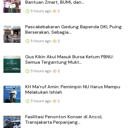
Bantuan Zmart, BUMi, dan...
5 hours ago
2
Pascakebakaran Gedung Bapenda DKI, Puing
Berserakan, Sebagia...
5 hours ago
2
Gus Kikin Akui Masuk Bursa Ketum PBNU:
Semua Tergantung Mukt...
5 hours ago
2
KH Ma’ruf Amin: Pemimpin NU Harus Mampu
Melakukan Ishlah
5 hours ago
2
Fasilitasi Penonton Konser di Ancol,
Transjakarta Perpanjang...