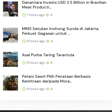
Danantara Invests USD 2.5 Billion in Brazilian
Meat Producti...
7 hours ago
4
MMS Satukan Inohong Sunda di Jakarta,
Perkuat Gagasan untuk ...
8 hours ago
4
Asal Purba Taring Tarantula
8 hours ago
8
Petani Sawit Pilih Penataan Berbasis
Kemitraan daripada Mora...
8 hours ago
4