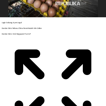
Login Sabung Ayam Legal
Bandar Slots Terbaru China Resmi Mudah Win Online
Bandar Slots Viral Singapore Pasti JP