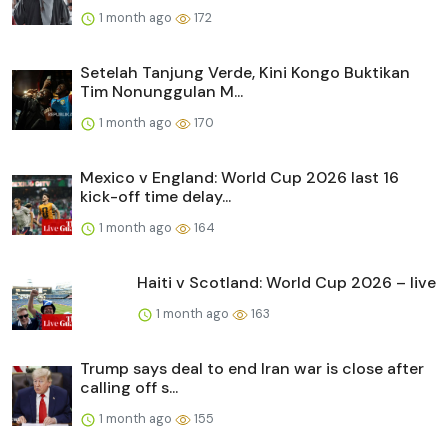
1 month ago
172
Setelah Tanjung Verde, Kini Kongo Buktikan
Tim Nonunggulan M...
1 month ago
170
Mexico v England: World Cup 2026 last 16
kick-off time delay...
1 month ago
164
Haiti v Scotland: World Cup 2026 – live
1 month ago
163
Trump says deal to end Iran war is close after
calling off s...
1 month ago
155