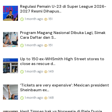
Regulasi Pemain U-23 di Super League 2026-
2027 Resmi Dihapus...
1 month ago
151
Program Magang Nasional Dibuka Lagi, Simak
Cara Daftar dan S...
1 month ago
151
Up to 150 ex-WHSmith High Street stores to
close as rescue d...
1 month ago
149
‘Tickets are very expensive’: Mexican president
Sheinbaum ex...
1 month ago
148
Hasil Timnas Irak vs Norwegia di Piala Dunia