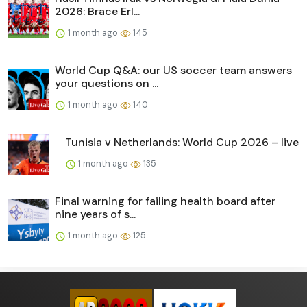
2026: Brace Erl...
1 month ago
145
World Cup Q&A: our US soccer team answers
your questions on ...
1 month ago
140
Tunisia v Netherlands: World Cup 2026 – live
1 month ago
135
Final warning for failing health board after
nine years of s...
1 month ago
125