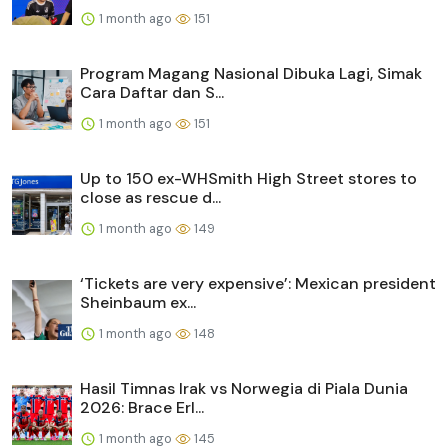
1 month ago
151
Program Magang Nasional Dibuka Lagi, Simak
Cara Daftar dan S...
1 month ago
151
Up to 150 ex-WHSmith High Street stores to
close as rescue d...
1 month ago
149
‘Tickets are very expensive’: Mexican president
Sheinbaum ex...
1 month ago
148
Hasil Timnas Irak vs Norwegia di Piala Dunia
2026: Brace Erl...
1 month ago
145