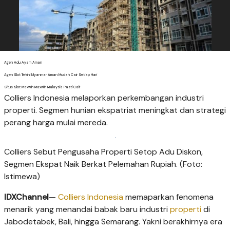
Agen Adu Ayam Aman
Agen Slot Terkini Myanmar Aman Mudah Cair Setiap Hari
Situs Slot Maxwin Maxwin Malaysia Pasti Cair
Colliers Indonesia melaporkan perkembangan industri
properti. Segmen hunian ekspatriat meningkat dan strategi
perang harga mulai mereda.
Colliers Sebut Pengusaha Properti Setop Adu Diskon,
Segmen Ekspat Naik Berkat Pelemahan Rupiah. (Foto:
Istimewa)
IDXChannel
—
Colliers Indonesia
memaparkan fenomena
menarik yang menandai babak baru industri
properti
di
Jabodetabek, Bali, hingga Semarang. Yakni berakhirnya era