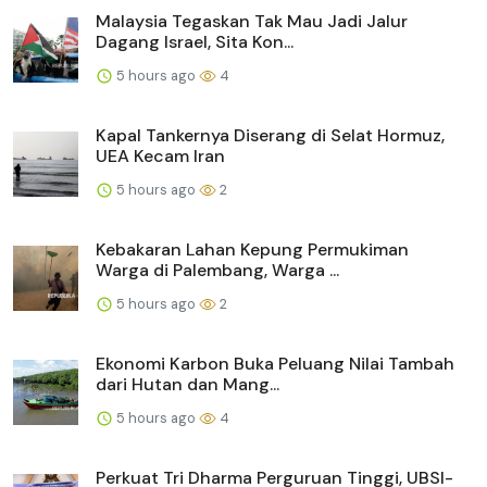
Malaysia Tegaskan Tak Mau Jadi Jalur
Dagang Israel, Sita Kon...
5 hours ago
4
Kapal Tankernya Diserang di Selat Hormuz,
UEA Kecam Iran
5 hours ago
2
Kebakaran Lahan Kepung Permukiman
Warga di Palembang, Warga ...
5 hours ago
2
Ekonomi Karbon Buka Peluang Nilai Tambah
dari Hutan dan Mang...
5 hours ago
4
Perkuat Tri Dharma Perguruan Tinggi, UBSI-