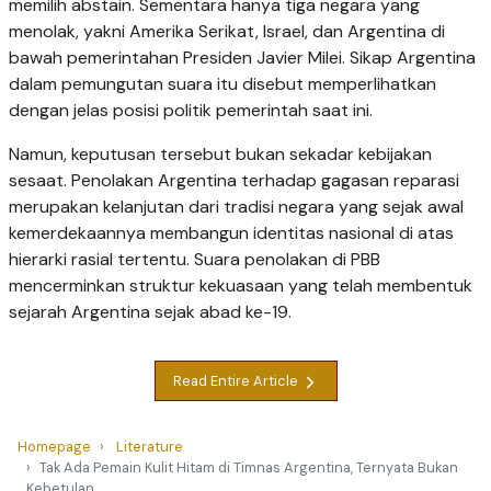
memilih abstain. Sementara hanya tiga negara yang
menolak, yakni Amerika Serikat, Israel, dan Argentina di
bawah pemerintahan Presiden Javier Milei. Sikap Argentina
dalam pemungutan suara itu disebut memperlihatkan
dengan jelas posisi politik pemerintah saat ini.
Namun, keputusan tersebut bukan sekadar kebijakan
sesaat. Penolakan Argentina terhadap gagasan reparasi
merupakan kelanjutan dari tradisi negara yang sejak awal
kemerdekaannya membangun identitas nasional di atas
hierarki rasial tertentu. Suara penolakan di PBB
mencerminkan struktur kekuasaan yang telah membentuk
sejarah Argentina sejak abad ke-19.
Read Entire Article
Homepage
Literature
Tak Ada Pemain Kulit Hitam di Timnas Argentina, Ternyata Bukan
Kebetulan