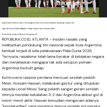
Update News Informasi Slots Anti Rungkad China Sensasional Terjamin Gampang Jackpot Full
Login Slot Gacor Terkini Philippines Paling Populer Cepat Maxwin Online
Resmi Game Jackpot Indonesia Gampang Win
REPUBLIKA.CO.ID, ATLANTA – Insiden rasialis yang
melibatkan pendukung tim nasional sepak bola Argentina
kembali terjadi di sela pelaksanaan Piala Dunia 2026.
Ternyata, rasialisme telah lama berakar di kebijakan negara
dan menjelaskan mengapa tak ada satupun pemain
Argentina berkulit gelap.
Kontroversi rasisme perdana mencuat setelah pelatih
Mesir, Hossam Hassan, melakukan gestur yang ditujukan
kepada Lionel Messi. Sang pelatih sangat geram setelah
timnya menelan kekalahan 3-2 dari Argentina akibat gol di
menit-menit akhir; Hassan kemudian mengecam adanya
"ketidakadilan" yang menimpa timnya setelah gol mereka