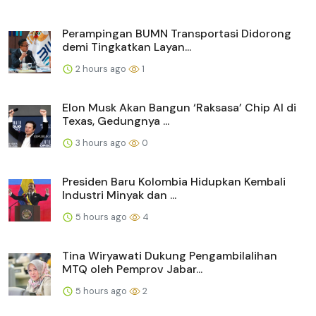
Perampingan BUMN Transportasi Didorong
demi Tingkatkan Layan...
2 hours ago
1
Elon Musk Akan Bangun ‘Raksasa’ Chip AI di
Texas, Gedungnya ...
3 hours ago
0
Presiden Baru Kolombia Hidupkan Kembali
Industri Minyak dan ...
5 hours ago
4
Tina Wiryawati Dukung Pengambilalihan
MTQ oleh Pemprov Jabar...
5 hours ago
2