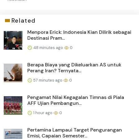
Related
Menpora Erick: Indonesia Kian Dilirik sebagai
Destinasi Pram...
48 minutes ago
0
Berapa Biaya yang Dikeluarkan AS untuk
Perang Iran? Ternyata...
57 minutes ago
0
Pengamat Nilai Kegagalan Timnas di Piala
AFF Ujian Pembangun...
1 hour ago
0
Pertamina Lampaui Target Pengurangan
Emisi, Capaian Semester...