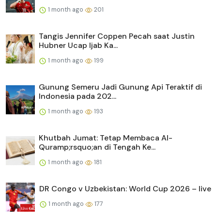
1 month ago
201
Tangis Jennifer Coppen Pecah saat Justin
Hubner Ucap Ijab Ka...
1 month ago
199
Gunung Semeru Jadi Gunung Api Teraktif di
Indonesia pada 202...
1 month ago
193
Khutbah Jumat: Tetap Membaca Al-
Quramp;rsquo;an di Tengah Ke...
1 month ago
181
DR Congo v Uzbekistan: World Cup 2026 – live
1 month ago
177