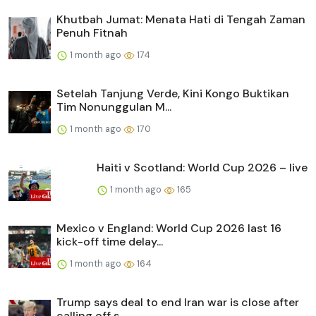
Khutbah Jumat: Menata Hati di Tengah Zaman
Penuh Fitnah
1 month ago
174
Setelah Tanjung Verde, Kini Kongo Buktikan
Tim Nonunggulan M...
1 month ago
170
Haiti v Scotland: World Cup 2026 – live
1 month ago
165
Mexico v England: World Cup 2026 last 16
kick-off time delay...
1 month ago
164
Trump says deal to end Iran war is close after
calling off s...