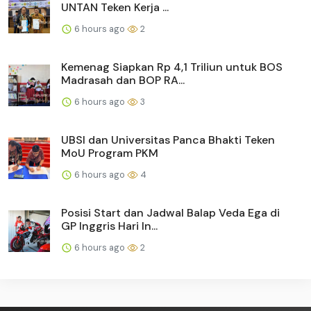
UNTAN Teken Kerja ...
6 hours ago
2
Kemenag Siapkan Rp 4,1 Triliun untuk BOS
Madrasah dan BOP RA...
6 hours ago
3
UBSI dan Universitas Panca Bhakti Teken
MoU Program PKM
6 hours ago
4
Posisi Start dan Jadwal Balap Veda Ega di
GP Inggris Hari In...
6 hours ago
2