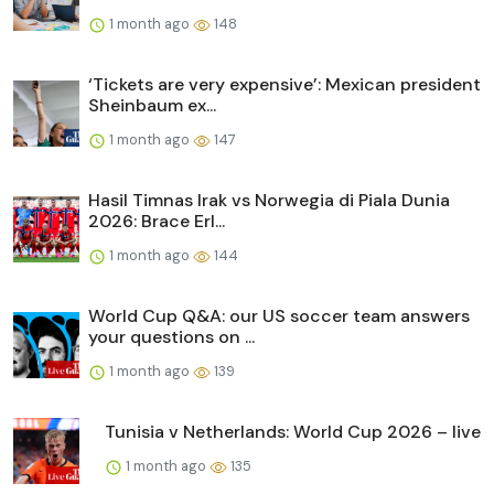
1 month ago
148
‘Tickets are very expensive’: Mexican president
Sheinbaum ex...
1 month ago
147
Hasil Timnas Irak vs Norwegia di Piala Dunia
2026: Brace Erl...
1 month ago
144
World Cup Q&A: our US soccer team answers
your questions on ...
1 month ago
139
Tunisia v Netherlands: World Cup 2026 – live
1 month ago
135