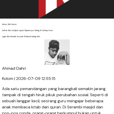
Akses Slot Gacor
Daftar Slot Jackpot Japan Terpercaya Sering JP Setiap Saat
Login Slot Maxwin Scatter Thailand Sering Win
Ahmad Dahri
Kolom | 2026-07-09 12:55:15
Ada satu pemandangan yang barangkali semakin jarang
tampak di tengah hiruk pikuk perubahan sosial. Seperti di
sebuah langgar kecil, seorang guru mengajar beberapa
anak membaca kitab dan quran. Di Serambi masjid dan
pos-pos ronda, orang-orang berkumpul bukan untuk