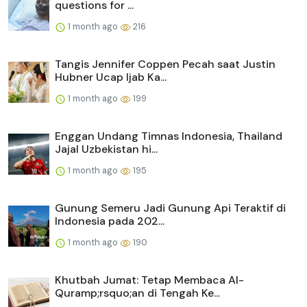
questions for ...
1 month ago
216
Tangis Jennifer Coppen Pecah saat Justin
Hubner Ucap Ijab Ka...
1 month ago
199
Enggan Undang Timnas Indonesia, Thailand
Jajal Uzbekistan hi...
1 month ago
195
Gunung Semeru Jadi Gunung Api Teraktif di
Indonesia pada 202...
1 month ago
190
Khutbah Jumat: Tetap Membaca Al-
Quramp;rsquo;an di Tengah Ke...