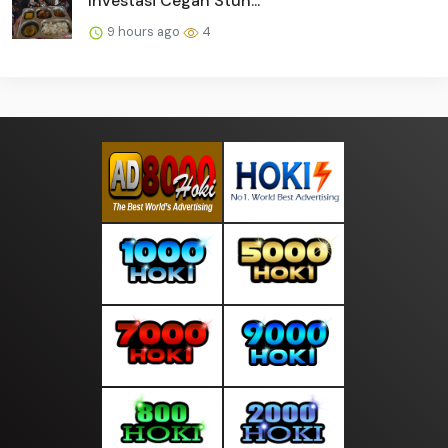
Investasi Cegah Stun...
9 hours ago
4