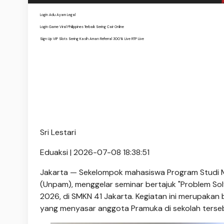
Login Adu Ayam Legal
Login Game Viral Philippines Terbaik Sering Cair Online
Sign Up VIP Slots Sering Kasih Aman Referral 300% Live RTP Live
Sri Lestari
Eduaksi | 2026-07-08 18:38:51
Jakarta — Sekelompok mahasiswa Program Studi Ma
(Unpam), menggelar seminar bertajuk "Problem Sol
2026, di SMKN 41 Jakarta. Kegiatan ini merupaka
yang menyasar anggota Pramuka di sekolah terse