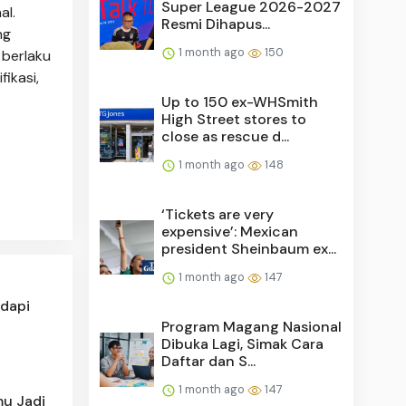
Super League 2026-2027
al.
Resmi Dihapus...
ng
1 month ago
150
 berlaku
fikasi,
Up to 150 ex-WHSmith
High Street stores to
close as rescue d...
1 month ago
148
‘Tickets are very
expensive’: Mexican
president Sheinbaum ex...
1 month ago
147
adapi
Program Magang Nasional
Dibuka Lagi, Simak Cara
Daftar dan S...
1 month ago
147
mu Jadi