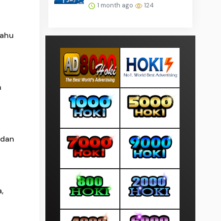
1 month ago
124
yahu
n
 dan
,