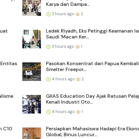
Karya dan Dampa...
3 hours ago
2
kuat
Ledek Riyadh, Eks Petinggi Keamanan Isr
Saudi 'Macan Ker...
3 hours ago
1
Entitas
Pasokan Konsentrat dari Papua Kembali
Smelter Freepor...
4 hours ago
2
alisme
GIIAS Education Day Ajak Ratusan Pelaj
Kenali Industri Oto...
4 hours ago
1
n C10
Persiapkan Mahasiswa Hadapi Era Ekon
Global, Binus Luncur...