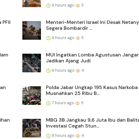
6 hours ago
5
 PFII
Menteri-Menteri Israel Ini Desak Netan
Segera Bombardir ...
6 hours ago
5
alam
MUI Ingatkan Lomba Agustusan Janga
Jadikan Ajang Judi
6 hours ago
4
kan
Polda Jabar Ungkap 195 Kasus Narkoba
Musnahkan 25 Ribu B...
7 hours ago
5
ihan
MBG 3B Jangkau 9,6 Juta Ibu dan Balita
Investasi Cegah Stun...
8 hours ago
4