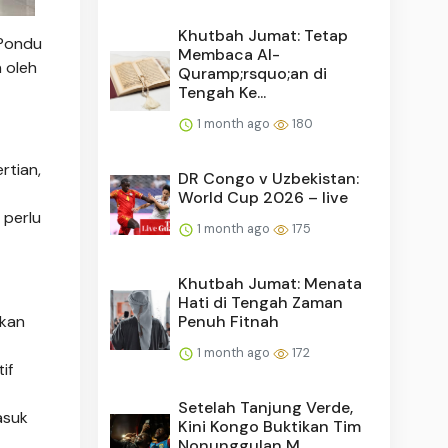
Khutbah Jumat: Tetap
 Pondu
Membaca Al-
n oleh
Quramp;rsquo;an di
Tengah Ke...
1 month ago
180
rtian,
DR Congo v Uzbekistan:
World Cup 2026 – live
 perlu
1 month ago
175
Khutbah Jumat: Menata
Hati di Tengah Zaman
ukan
Penuh Fitnah
1 month ago
172
if
Setelah Tanjung Verde,
asuk
Kini Kongo Buktikan Tim
Nonunggulan M...