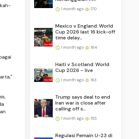
gkah-
1 month ago
170
Mexico v England: World
Cup 2026 last 16 kick-off
time delay...
1 month ago
164
bagai
Haiti v Scotland: World
Cup 2026 – live
rta,"
1 month ago
163
is,
Trump says deal to end
Iran war is close after
da
calling off s...
dan
1 month ago
155
Regulasi Pemain U-23 di