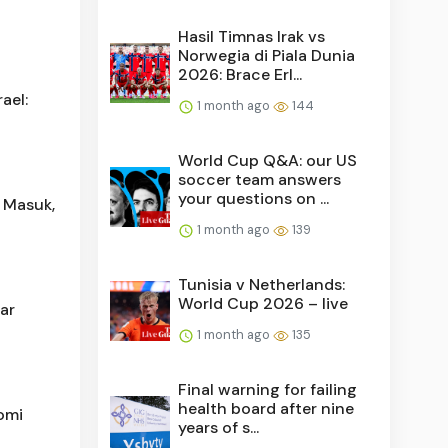
Hasil Timnas Irak vs
Norwegia di Piala Dunia
2026: Brace Erl...
ael:
1 month ago
144
World Cup Q&A: our US
soccer team answers
your questions on ...
 Masuk,
1 month ago
139
Tunisia v Netherlands:
World Cup 2026 – live
ar
1 month ago
135
Final warning for failing
health board after nine
omi
years of s...