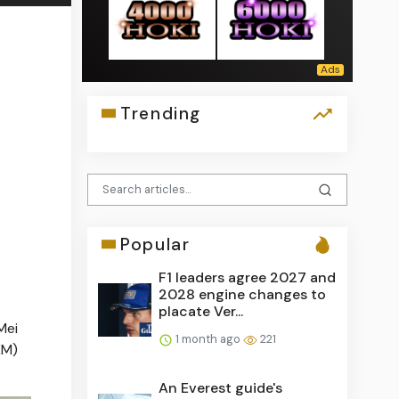
Trending
Popular
F1 leaders agree 2027 and
2028 engine changes to
placate Ver...
Mei
1 month ago
221
KM)
An Everest guide's