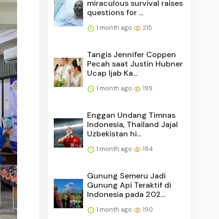
miraculous survival raises
questions for ...
1 month ago
215
Tangis Jennifer Coppen
Pecah saat Justin Hubner
Ucap Ijab Ka...
1 month ago
199
Enggan Undang Timnas
Indonesia, Thailand Jajal
Uzbekistan hi...
1 month ago
194
Gunung Semeru Jadi
Gunung Api Teraktif di
Indonesia pada 202...
1 month ago
190