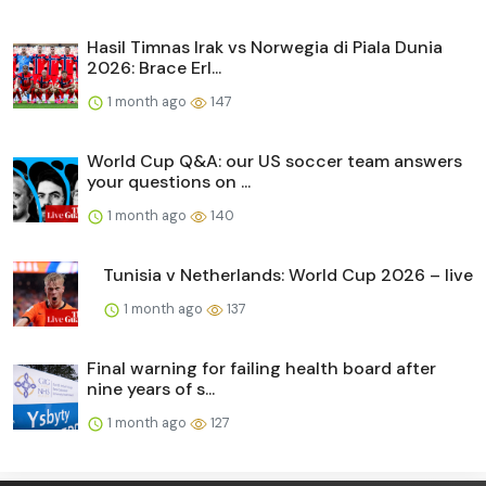
Hasil Timnas Irak vs Norwegia di Piala Dunia
2026: Brace Erl...
1 month ago
147
World Cup Q&A: our US soccer team answers
your questions on ...
1 month ago
140
Tunisia v Netherlands: World Cup 2026 – live
1 month ago
137
Final warning for failing health board after
nine years of s...
1 month ago
127