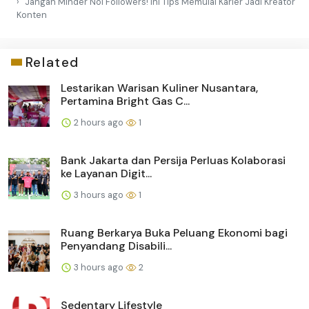
Jangan Minder Nol Followers! Ini Tips Memulai Karier Jadi Kreator
Konten
Related
Lestarikan Warisan Kuliner Nusantara,
Pertamina Bright Gas C...
2 hours ago
1
Bank Jakarta dan Persija Perluas Kolaborasi
ke Layanan Digit...
3 hours ago
1
Ruang Berkarya Buka Peluang Ekonomi bagi
Penyandang Disabili...
3 hours ago
2
Sedentary Lifestyle