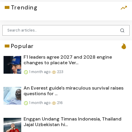
Trending
Popular
F1 leaders agree 2027 and 2028 engine
changes to placate Ver...
1 month ago
223
An Everest guide's miraculous survival raises
questions for ...
1 month ago
216
Enggan Undang Timnas Indonesia, Thailand
Jajal Uzbekistan hi...