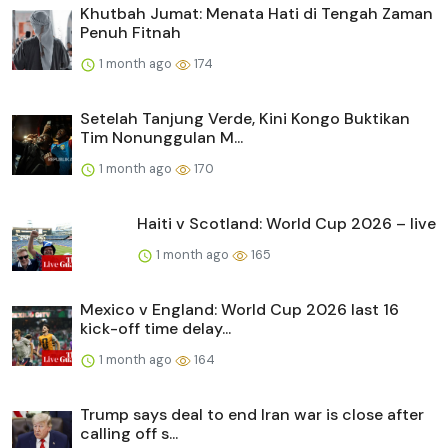
Khutbah Jumat: Menata Hati di Tengah Zaman
Penuh Fitnah
1 month ago
174
Setelah Tanjung Verde, Kini Kongo Buktikan
Tim Nonunggulan M...
1 month ago
170
Haiti v Scotland: World Cup 2026 – live
1 month ago
165
Mexico v England: World Cup 2026 last 16
kick-off time delay...
1 month ago
164
Trump says deal to end Iran war is close after
calling off s...