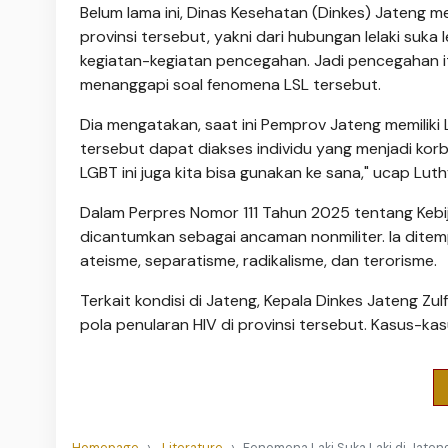
Belum lama ini, Dinas Kesehatan (Dinkes) Jateng 
provinsi tersebut, yakni dari hubungan lelaki suka 
kegiatan-kegiatan pencegahan. Jadi pencegahan itu h
menanggapi soal fenomena LSL tersebut.
Dia mengatakan, saat ini Pemprov Jateng memiliki 
tersebut dapat diakses individu yang menjadi ko
LGBT ini juga kita bisa gunakan ke sana," ucap Luthf
Dalam Perpres Nomor 111 Tahun 2025 tentang Ke
dicantumkan sebagai ancaman nonmiliter. Ia dit
ateisme, separatisme, radikalisme, dan terorisme.
Terkait kondisi di Jateng, Kepala Dinkes Jateng Z
pola penularan HIV di provinsi tersebut. Kasus-k
Homepage
Literature
Fenomena Laki Suka Laki di Jate