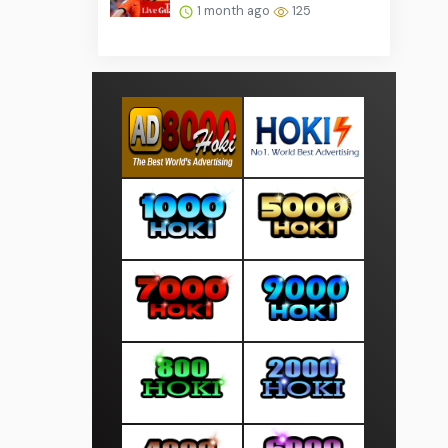
1 month ago
125