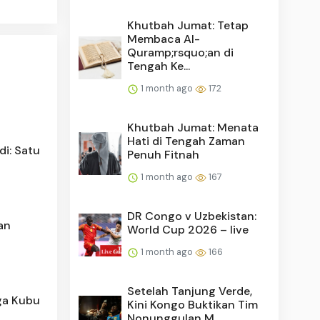
Khutbah Jumat: Tetap
Membaca Al-
Quramp;rsquo;an di
Tengah Ke...
1 month ago
172
Khutbah Jumat: Menata
Hati di Tengah Zaman
di: Satu
Penuh Fitnah
1 month ago
167
DR Congo v Uzbekistan:
an
World Cup 2026 – live
1 month ago
166
Setelah Tanjung Verde,
ga Kubu
Kini Kongo Buktikan Tim
Nonunggulan M...