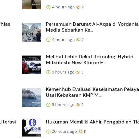
4 hours ago
2
thias
Pertemuan Darurat Al-Aqsa di Yordania
Media Sebarkan Ke...
4 hours ago
2
Melihat Lebih Dekat Teknologi Hybrid
Mitsubishi New Xforce H...
5 hours ago
3
Kemenhub Evaluasi Keselamatan Pelaya
Usai Kebakaran KMP M...
5 hours ago
2
iterasi
Hukuman Memiliki Akhir, Pengabdian Ti
20 hours ago
11