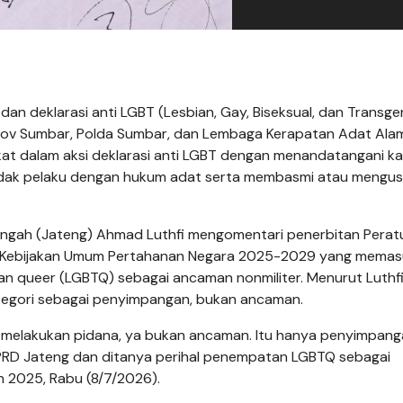
n deklarasi anti LGBT (Lesbian, Gay, Biseksual, dan Transge
rov Sumbar, Polda Sumbar, dan Lembaga Kerapatan Adat Ala
t dalam aksi deklarasi anti LGBT dengan menandatangani kai
ndak pelaku dengan hukum adat serta membasmi atau mengus
ngah (Jateng) Ahmad Luthfi mengomentari penerbitan Perat
ng Kebijakan Umum Pertahanan Negara 2025-2029 yang mema
dan queer (LGBTQ) sebagai ancaman nonmiliter. Menurut Luthfi
tegori sebagai penyimpangan, bukan ancaman.
k melakukan pidana, ya bukan ancaman. Itu hanya penyimpang
DPRD Jateng dan ditanya perihal penempatan LGBTQ sebagai
n 2025, Rabu (8/7/2026).