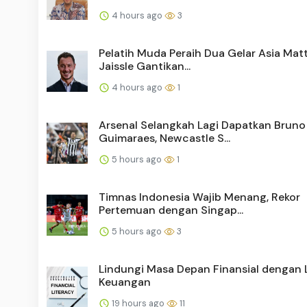
4 hours ago
3
Pelatih Muda Peraih Dua Gelar Asia Mat
Jaissle Gantikan...
4 hours ago
1
Arsenal Selangkah Lagi Dapatkan Bruno
Guimaraes, Newcastle S...
5 hours ago
1
Timnas Indonesia Wajib Menang, Rekor
Pertemuan dengan Singap...
5 hours ago
3
Lindungi Masa Depan Finansial dengan L
Keuangan
19 hours ago
11