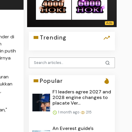
nder di
Trending
m
n putih
irnya
uran
Popular
sukkan
,
F1 leaders agree 2027 and
2028 engine changes to
placate Ver...
an,"
1 month ago
215
An Everest guide's