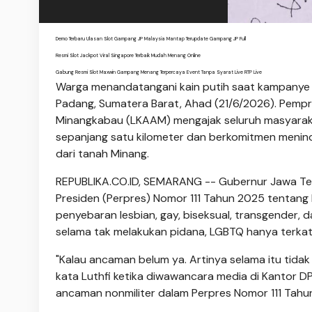
Demo Terbaru Ulasan Slot Gampang JP Malaysia Mantap Terupdate Gampang JP Full
Resmi Slot Jackpot Viral Singapore Terbaik Mudah Menang Online
Gabung Resmi Slot Maxwin Gampang Menang Terpercaya Event Tanpa Syarat Live RTP Live
Warga menandatangani kain putih saat kampanye da
Padang, Sumatera Barat, Ahad (21/6/2026). Pemp
Minangkabau (LKAAM) mengajak seluruh masyaraka
sepanjang satu kilometer dan berkomitmen meni
dari tanah Minang.
REPUBLIKA.CO.ID, SEMARANG -- Gubernur Jawa Te
Presiden (Perpres) Nomor 111 Tahun 2025 tenta
penyebaran lesbian, gay, biseksual, transgender, 
selama tak melakukan pidana, LGBTQ hanya terka
"Kalau ancaman belum ya. Artinya selama itu tida
kata Luthfi ketika diwawancara media di Kantor 
ancaman nonmiliter dalam Perpres Nomor 111 Tahu