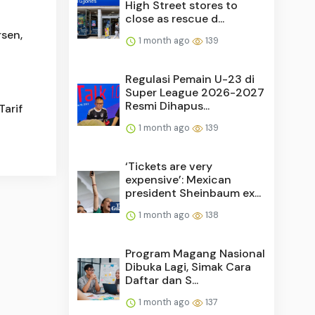
High Street stores to
close as rescue d...
sen,
1 month ago
139
Regulasi Pemain U-23 di
Super League 2026-2027
Resmi Dihapus...
Tarif
1 month ago
139
‘Tickets are very
expensive’: Mexican
president Sheinbaum ex...
1 month ago
138
Program Magang Nasional
Dibuka Lagi, Simak Cara
Daftar dan S...
1 month ago
137