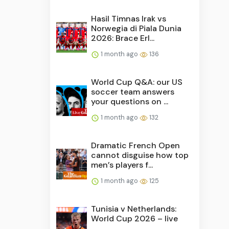
Hasil Timnas Irak vs
Norwegia di Piala Dunia
2026: Brace Erl...
1 month ago
136
World Cup Q&A: our US
soccer team answers
your questions on ...
1 month ago
132
Dramatic French Open
cannot disguise how top
men’s players f...
1 month ago
125
Tunisia v Netherlands:
World Cup 2026 – live