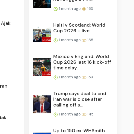
1 month ago
165
 Ajak
Haiti v Scotland: World
Cup 2026 – live
1 month ago
155
Mexico v England: World
Cup 2026 last 16 kick-off
time delay...
1 month ago
153
ran
Trump says deal to end
Iran war is close after
calling off s...
1 month ago
145
dak
Up to 150 ex-WHSmith