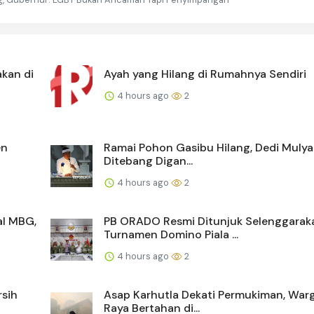
kan di
Ayah yang Hilang di Rumahnya Sendiri
4 hours ago
2
en
Ramai Pohon Gasibu Hilang, Dedi Mulya
Ditebang Digan...
4 hours ago
2
l MBG,
PB ORADO Resmi Ditunjuk Selenggarak
Turnamen Domino Piala ...
4 hours ago
2
sih
Asap Karhutla Dekati Permukiman, War
Raya Bertahan di...