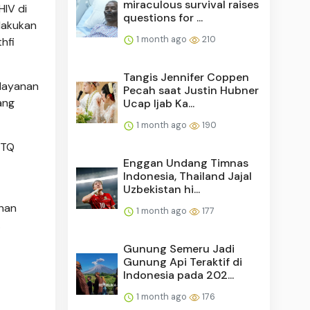
miraculous survival raises
HIV di
questions for ...
elakukan
1 month ago
210
hfi
Tangis Jennifer Coppen
 layanan
Pecah saat Justin Hubner
ang
Ucap Ijab Ka...
1 month ago
190
BTQ
Enggan Undang Timnas
Indonesia, Thailand Jajal
Uzbekistan hi...
ahan
1 month ago
177
.
Gunung Semeru Jadi
Gunung Api Teraktif di
Indonesia pada 202...
1 month ago
176