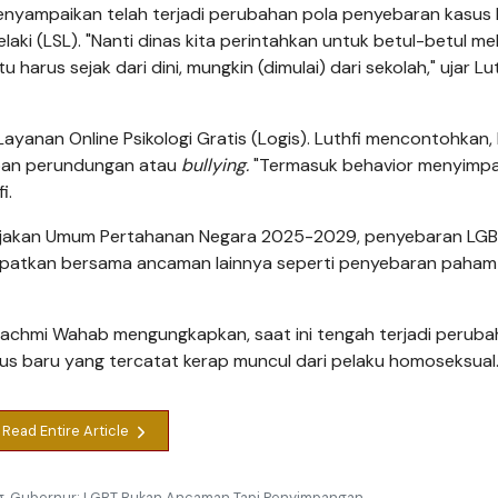
menyampaikan telah terjadi perubahan pola penyebaran kasus 
lelaki (LSL). "Nanti dinas kita perintahkan untuk betul-betul m
arus sejak dari dini, mungkin (dimulai) dari sekolah," ujar Lut
Layanan Online Psikologi Gratis (Logis). Luthfi mencontohkan,
rban perundungan atau
bullying.
"Termasuk behavior menyimp
i.
bijakan Umum Pertahanan Negara 2025-2029, penyebaran LG
empatkan bersama ancaman lainnya seperti penyebaran paham
ulfachmi Wahab mengungkapkan, saat ini tengah terjadi perub
asus baru yang tercatat kerap muncul dari pelaku homoseksual
Read Entire Article
ng, Gubernur: LGBT Bukan Ancaman Tapi Penyimpangan