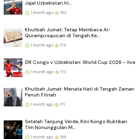
Jajal Uzbekistan hi...
1 month ago
184
Khutbah Jumat: Tetap Membaca Al-
Quramp;rsquo;an di Tengah Ke...
1 month ago
179
DR Congo v Uzbekistan: World Cup 2026 – live
1 month ago
173
Khutbah Jumat: Menata Hati di Tengah Zaman
Penuh Fitnah
1 month ago
171
Setelah Tanjung Verde, Kini Kongo Buktikan
Tim Nonunggulan M...
1 month ago
169