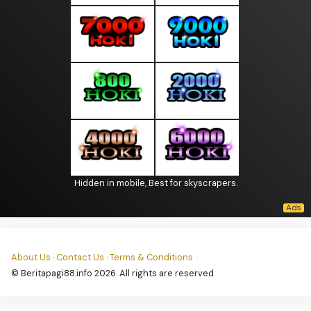
Hidden in mobile, Best for skyscrapers.
About Us
·
Contact Us
·
Terms & Conditions
·
© Beritapagi88.info 2026. All rights are reserved