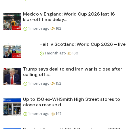
Mexico v England: World Cup 2026 last 16
kick-off time delay...
1 month ago
162
Haiti v Scotland: World Cup 2026 – live
1 month ago
160
Trump says deal to end Iran war is close after
calling off s...
1 month ago
152
Up to 150 ex-WHSmith High Street stores to
close as rescue d...
1 month ago
147