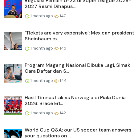
Regulasi Pemain U-23 di Super League 2026-
2027 Resmi Dihapus...
1 month ago
147
‘Tickets are very expensive’: Mexican president
Sheinbaum ex...
1 month ago
145
Program Magang Nasional Dibuka Lagi, Simak
Cara Daftar dan S...
1 month ago
144
Hasil Timnas Irak vs Norwegia di Piala Dunia
2026: Brace Erl...
1 month ago
142
World Cup Q&A: our US soccer team answers
your questions on ...