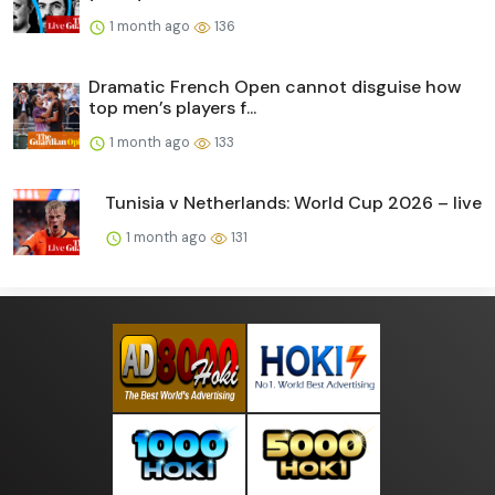
1 month ago
136
Dramatic French Open cannot disguise how
top men’s players f...
1 month ago
133
Tunisia v Netherlands: World Cup 2026 – live
1 month ago
131