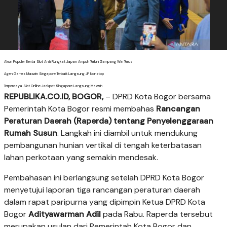
Akun Populer Berita Slot Anti Rungkat Japan Ampuh Terkini Gampang Win Terus
Agen Games Maxwin Singapore Terbaik Langsung JP Nonstop
Terpercaya Slot Online Jackpot Singapore Langsung Maxwin
REPUBLIKA.CO.ID, BOGOR,
– DPRD Kota Bogor bersama
Pemerintah Kota Bogor resmi membahas
Rancangan
Peraturan Daerah (Raperda) tentang Penyelenggaraan
Rumah Susun
. Langkah ini diambil untuk mendukung
pembangunan hunian vertikal di tengah keterbatasan
lahan perkotaan yang semakin mendesak.
Pembahasan ini berlangsung setelah DPRD Kota Bogor
menyetujui laporan tiga rancangan peraturan daerah
dalam rapat paripurna yang dipimpin Ketua DPRD Kota
Bogor
Adityawarman Adil
pada Rabu. Raperda tersebut
merupakan usulan dari Pemerintah Kota Bogor dan