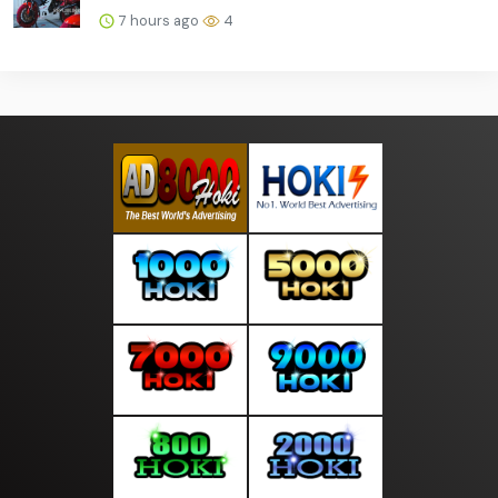
7 hours ago
4