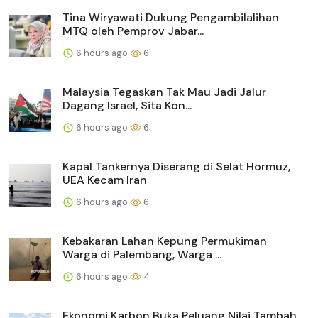
Tina Wiryawati Dukung Pengambilalihan
MTQ oleh Pemprov Jabar...
6 hours ago
6
Malaysia Tegaskan Tak Mau Jadi Jalur
Dagang Israel, Sita Kon...
6 hours ago
6
Kapal Tankernya Diserang di Selat Hormuz,
UEA Kecam Iran
6 hours ago
6
Kebakaran Lahan Kepung Permukiman
Warga di Palembang, Warga ...
6 hours ago
4
Ekonomi Karbon Buka Peluang Nilai Tambah