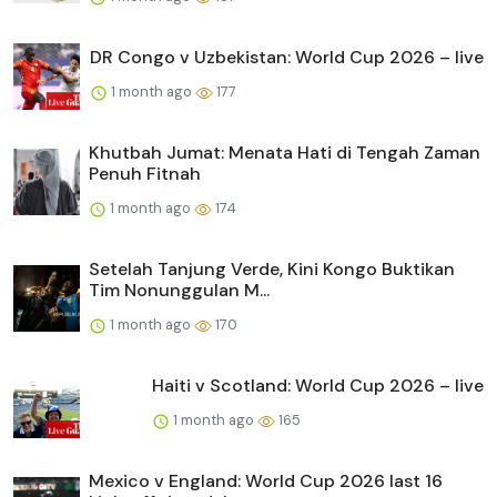
DR Congo v Uzbekistan: World Cup 2026 – live
1 month ago
177
Khutbah Jumat: Menata Hati di Tengah Zaman
Penuh Fitnah
1 month ago
174
Setelah Tanjung Verde, Kini Kongo Buktikan
Tim Nonunggulan M...
1 month ago
170
Haiti v Scotland: World Cup 2026 – live
1 month ago
165
Mexico v England: World Cup 2026 last 16