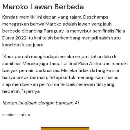
Maroko Lawan Berbeda
Kendati memiliki lini depan yang tajam, Deschamps
menegaskan bahwa Maroko adalah lawan yang jauh
berbeda dibanding Paraguay. Ia menyebut semifinalis Piala
Dunia 2022 itu kini telah berkembang menjadi salah satu
kandidat kuat juara.
"Kami pernah menghadapi mereka empat tahun lalu di
semifinal. Mereka juga tampil di final Piala Afrika dan memiliki
banyak pemain berkualitas. Mereka tidak datang ke sini
hanya untuk bermain, tetapi untuk menang. Kami harus
siap memberikan performa terbaik melawan tim yang
hebat ini," ujarnya.
Konten ini diolah dengan bantuan AI.
sumber : antara