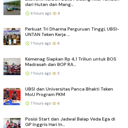
dari Hutan dan Mang...
6 hours ago
6
Perkuat Tri Dharma Perguruan Tinggi, UBSI-
UNTAN Teken Kerja ...
7 hours ago
6
Kemenag Siapkan Rp 4,1 Triliun untuk BOS
Madrasah dan BOP RA...
7 hours ago
5
UBSI dan Universitas Panca Bhakti Teken
MoU Program PKM
7 hours ago
6
Posisi Start dan Jadwal Balap Veda Ega di
GP Inggris Hari In...