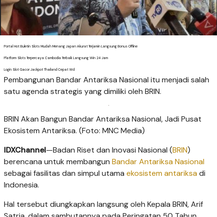
Portal Hot Buletin Slots Mudah Menang Japan Akurat Terjamin Langsung Bonus Offline
Platform Slots Terpercaya Cambodia Terbaik Langsung Win 24 Jam
Login Slot Gacor Jackpot Thailand Cepat Wd
Pembangunan Bandar Antariksa Nasional itu menjadi salah
satu agenda strategis yang dimiliki oleh BRIN.
BRIN Akan Bangun Bandar Antariksa Nasional, Jadi Pusat
Ekosistem Antariksa. (Foto: MNC Media)
IDXChannel
—Badan Riset dan Inovasi Nasional (
BRIN
)
berencana untuk membangun
Bandar Antariksa Nasional
sebagai fasilitas dan simpul utama
ekosistem antariksa
di
Indonesia.
Hal tersebut diungkapkan langsung oleh Kepala BRIN, Arif
Satria, dalam sambutannya pada Peringatan 50 Tahun