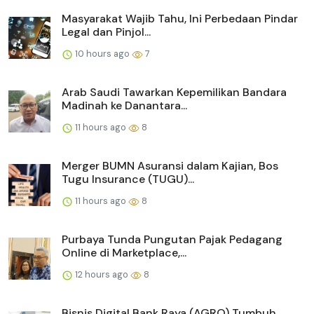
Masyarakat Wajib Tahu, Ini Perbedaan Pindar
Legal dan Pinjol...
10 hours ago
7
Arab Saudi Tawarkan Kepemilikan Bandara
Madinah ke Danantara...
11 hours ago
8
Merger BUMN Asuransi dalam Kajian, Bos
Tugu Insurance (TUGU)...
11 hours ago
8
Purbaya Tunda Pungutan Pajak Pedagang
Online di Marketplace,...
12 hours ago
8
Bisnis Digital Bank Raya (AGRO) Tumbuh