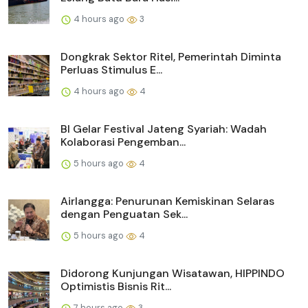
4 hours ago
3
Dongkrak Sektor Ritel, Pemerintah Diminta
Perluas Stimulus E...
4 hours ago
4
BI Gelar Festival Jateng Syariah: Wadah
Kolaborasi Pengemban...
5 hours ago
4
Airlangga: Penurunan Kemiskinan Selaras
dengan Penguatan Sek...
5 hours ago
4
Didorong Kunjungan Wisatawan, HIPPINDO
Optimistis Bisnis Rit...
7 hours ago
3