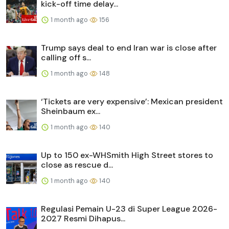
kick-off time delay...
1 month ago
156
Trump says deal to end Iran war is close after
calling off s...
1 month ago
148
‘Tickets are very expensive’: Mexican president
Sheinbaum ex...
1 month ago
140
Up to 150 ex-WHSmith High Street stores to
close as rescue d...
1 month ago
140
Regulasi Pemain U-23 di Super League 2026-
2027 Resmi Dihapus...