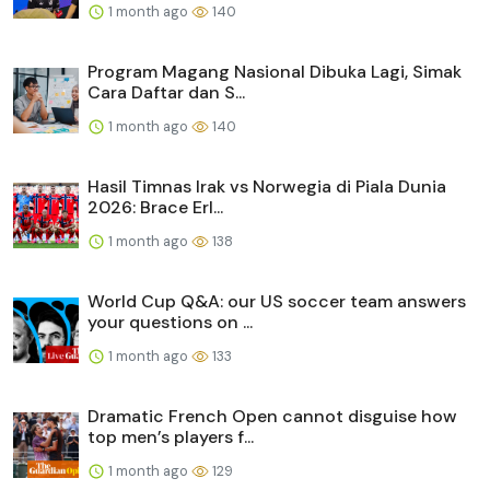
1 month ago
140
Program Magang Nasional Dibuka Lagi, Simak
Cara Daftar dan S...
1 month ago
140
Hasil Timnas Irak vs Norwegia di Piala Dunia
2026: Brace Erl...
1 month ago
138
World Cup Q&A: our US soccer team answers
your questions on ...
1 month ago
133
Dramatic French Open cannot disguise how
top men’s players f...
1 month ago
129