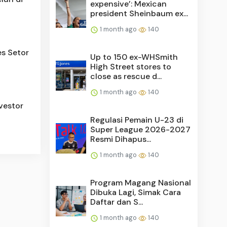
expensive’: Mexican
president Sheinbaum ex...
1 month ago
140
s Setor
Up to 150 ex-WHSmith
High Street stores to
close as rescue d...
1 month ago
140
vestor
Regulasi Pemain U-23 di
Super League 2026-2027
Resmi Dihapus...
1 month ago
140
Program Magang Nasional
Dibuka Lagi, Simak Cara
Daftar dan S...
1 month ago
140