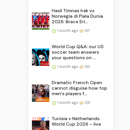
Hasil Timnas Irak vs
Norwegia di Piala Dunia
2026: Brace Erl...
1 month ago
137
World Cup Q&A: our US
soccer team answers
your questions on ...
1 month ago
133
Dramatic French Open
cannot disguise how top
men’s players f...
1 month ago
129
Tunisia v Netherlands:
World Cup 2026 – live