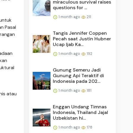
miraculous survival raises
questions for ...
1 month ago
211
untuk
an Pasal
Tangis Jennifer Coppen
erangan
Pecah saat Justin Hubner
Ucap Ijab Ka...
eadaan
1 month ago
192
akan
ktural
Gunung Semeru Jadi
Gunung Api Teraktif di
Indonesia pada 202...
1 month ago
181
nis atau
Enggan Undang Timnas
Indonesia, Thailand Jajal
Uzbekistan hi...
1 month ago
178