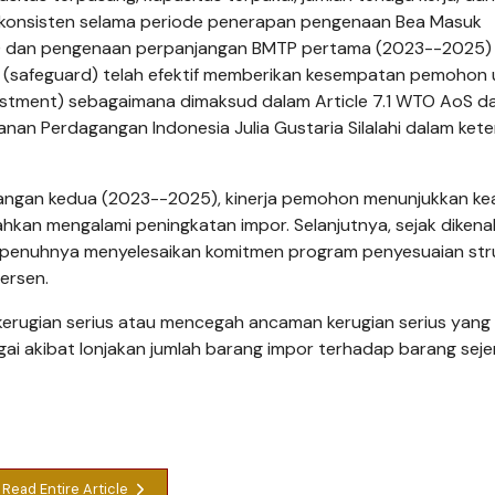
ra konsisten selama periode penerapan pengenaan Bea Masuk
) dan pengenaan perpanjangan BMTP pertama (2023--2025)
(safeguard) telah efektif memberikan kesempatan pemohon 
justment) sebagaimana dimaksud dalam Article 7.1 WTO AoS d
anan Perdagangan Indonesia Julia Gustaria Silalahi dalam ket
jangan kedua (2023--2025), kinerja pemohon menunjukkan k
ahkan mengalami peningkatan impor. Selanjutnya, sejak diken
enuhnya menyelesaikan komitmen program penyesuaian stru
ersen.
erugian serius atau mencegah ancaman kerugian serius yang
gai akibat lonjakan jumlah barang impor terhadap barang seje
Read Entire Article