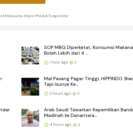
uard Measures Impor Produk Evaporator
SOP MBG Diperketat, Konsumsi Makana
Boleh Lebih dari 4 ...
1 hour ago
2
n
Mal Pasang Pagar Tinggi, HIPPINDO: Bia
Tapi Isunya Ke...
3 hours ago
2
indar
Arab Saudi Tawarkan Kepemilikan Band
Madinah ke Danantara...
4 hours ago
2