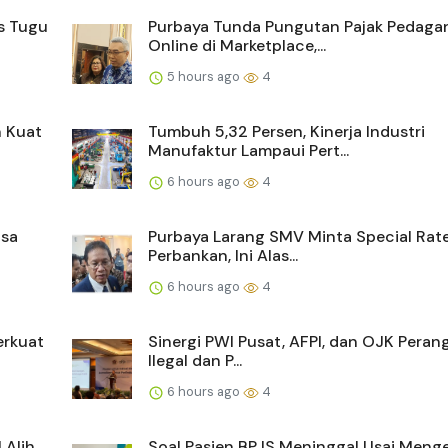
s Tugu
Purbaya Tunda Pungutan Pajak Pedaga
Online di Marketplace,...
5 hours ago
4
h Kuat
Tumbuh 5,32 Persen, Kinerja Industri
Manufaktur Lampaui Pert...
6 hours ago
4
asa
Purbaya Larang SMV Minta Special Rate
Perbankan, Ini Alas...
6 hours ago
4
erkuat
Sinergi PWI Pusat, AFPI, dan OJK Perangi
Ilegal dan P...
6 hours ago
4
 Alih
Soal Pasien BPJS Meninggal Usai Menge