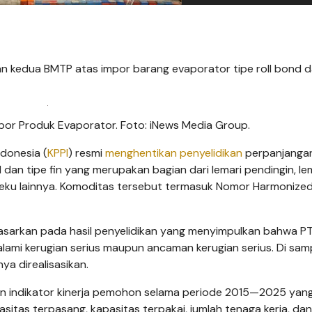
n kedua BMTP atas impor barang evaporator tipe roll bond d
por Produk Evaporator. Foto: iNews Media Group.
donesia (
KPPI
) resmi
menghentikan penyelidikan
perpanjanga
d dan tipe fin yang merupakan bagian dari lemari pendingin, le
eku lainnya. Komoditas tersebut termasuk Nomor Harmonize
sarkan pada hasil penyelidikan yang menyimpulkan bahwa PT 
ami kerugian serius maupun ancaman kerugian serius. Di samp
ya direalisasikan.
atan indikator kinerja pemohon selama periode 2015—2025 yan
itas terpasang, kapasitas terpakai, jumlah tenaga kerja, dan