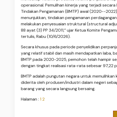
operasional. Pemulihan kinerja yang terjadi seca
Tindakan Pengamanan (BMTP) awal (2020--2022
menunjukkan, tindakan pengamanan perdagangan 
melakukan penyesuaian struktural (structural ad
88 ayat (3) PP 34/2011,” ujar Ketua Komite Pengam
tertulis, Rabu (10/6/2026).
Secara khusus pada periode penyelidikan perpan
yang relatif stabil dan masih mendapatkan laba, b
BMTP pada 2020-2025, pemohon telah hampir sep
dengan tingkat realisasi rata-rata sebesar 97,22 p
BMTP adalah pungutan negara untuk memulihkan k
diderita oleh produsen/industri dalam negeri seba
barang yang secara langsung bersaing.
Halaman :
1
2