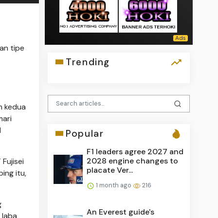
an tipe
Trending
n kedua
mari
d
Popular
F1 leaders agree 2027 and
2028 engine changes to
Fujisei
placate Ver...
ing itu,
1 month ago
216
g
An Everest guide's
 laba