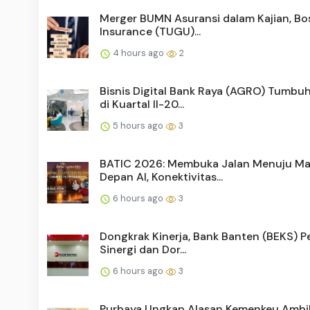
Merger BUMN Asuransi dalam Kajian, Bo
Insurance (TUGU)...
4 hours ago
2
Bisnis Digital Bank Raya (AGRO) Tumbu
di Kuartal II-20...
5 hours ago
3
BATIC 2026: Membuka Jalan Menuju M
Depan AI, Konektivitas...
6 hours ago
3
Dongkrak Kinerja, Bank Banten (BEKS) P
Sinergi dan Dor...
6 hours ago
3
Purbaya Ungkap Alasan Kemenkeu Ambil