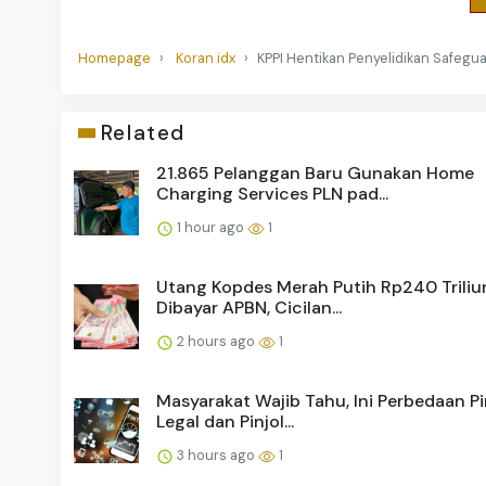
Homepage
Koran idx
KPPI Hentikan Penyelidikan Safeg
Related
21.865 Pelanggan Baru Gunakan Home
Charging Services PLN pad...
1 hour ago
1
Utang Kopdes Merah Putih Rp240 Triliu
Dibayar APBN, Cicilan...
2 hours ago
1
Masyarakat Wajib Tahu, Ini Perbedaan P
Legal dan Pinjol...
3 hours ago
1