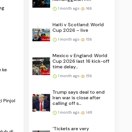
ng
1 month ago
166
Haiti v Scotland: World
Cup 2026 – live
1 month ago
156
Mexico v England: World
Cup 2026 last 16 kick-off
time delay...
 ke
1 month ago
156
Trump says deal to end
Iran war is close after
 Pinjol
calling off s...
1 month ago
148
‘Tickets are very
luh di