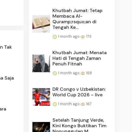
Khutbah Jumat: Tetap
Membaca Al-
Quramp;rsquo;an di
Tengah Ke...
1 month ago
173
n Tak
Khutbah Jumat: Menata
Hati di Tengah Zaman
Penuh Fitnah
1 month ago
168
sa Saja
DR Congo v Uzbekistan:
World Cup 2026 – live
1 month ago
167
ara
Setelah Tanjung Verde,
Kini Kongo Buktikan Tim
Nonunggulan M...