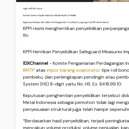
Login Judi Slot Gacor
Bandar Games Populer Indonesia Terbaik Mudah JP Mobile
Registrasi Premium Slot Online Anti Rungkad No 1 Cashback Langsung Cair RTP Hari Ini Akurat
KPPI resmi menghentikan penyelidikan perpanjanga
fin.
KPPI Hentikan Penyelidikan Safeguard Measures Im
IDXChannel
- Komite Pengamanan Perdagangan In
BMTP
atas
impor barang evaporator
tipe roll bon
pembeku, dan perlengkapan pendingin atau pemb
System (HS) 8-digit yaitu No. HS. Ex. 8418.99.10.
Keputusan penghentian penyelidikan tersebut dida
Metal Indonesia sebagai pemohon tidak lagi mengal
penyesuaian struktural juga telah hampir sepenuhn
“Berdasarkan hasil penyelidikan, terjadi peningk
mencakup volume produksi, volume penjualan, kapas