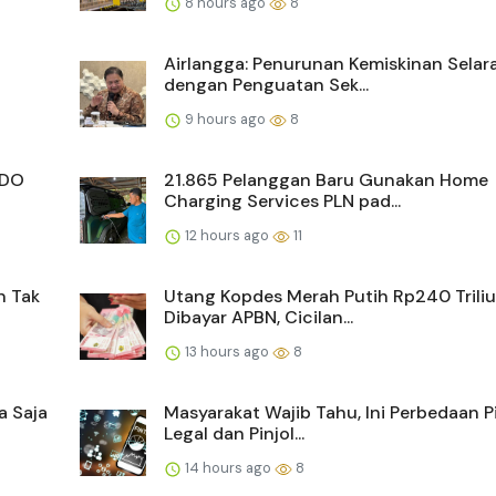
8 hours ago
8
Airlangga: Penurunan Kemiskinan Selar
dengan Penguatan Sek...
9 hours ago
8
NDO
21.865 Pelanggan Baru Gunakan Home
Charging Services PLN pad...
12 hours ago
11
n Tak
Utang Kopdes Merah Putih Rp240 Trili
Dibayar APBN, Cicilan...
13 hours ago
8
a Saja
Masyarakat Wajib Tahu, Ini Perbedaan P
Legal dan Pinjol...
14 hours ago
8