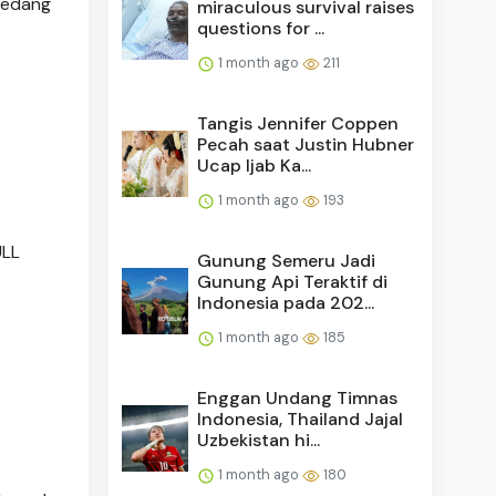
 sedang
miraculous survival raises
questions for ...
1 month ago
211
Tangis Jennifer Coppen
Pecah saat Justin Hubner
Ucap Ijab Ka...
1 month ago
193
ULL
Gunung Semeru Jadi
Gunung Api Teraktif di
Indonesia pada 202...
1 month ago
185
Enggan Undang Timnas
Indonesia, Thailand Jajal
Uzbekistan hi...
1 month ago
180