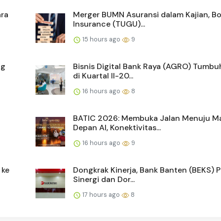
ara
Merger BUMN Asuransi dalam Kajian, B
Insurance (TUGU)...
15 hours ago
9
ng
Bisnis Digital Bank Raya (AGRO) Tumbu
di Kuartal II-20...
16 hours ago
8
BATIC 2026: Membuka Jalan Menuju M
Depan AI, Konektivitas...
16 hours ago
9
 ke
Dongkrak Kinerja, Bank Banten (BEKS) 
Sinergi dan Dor...
17 hours ago
8