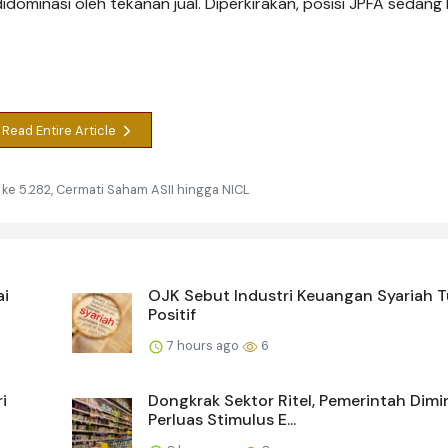
idominasi oleh tekanan jual. Diperkirakan, posisi JPFA sedang
Read Entire Article
i ke 5.282, Cermati Saham ASII hingga NICL
ai
OJK Sebut Industri Keuangan Syariah
Positif
7 hours ago
6
i
Dongkrak Sektor Ritel, Pemerintah Dimi
Perluas Stimulus E...