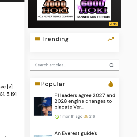
Trending
Popular
ve [v]
1, 5.191
F1 leaders agree 2027 and
2028 engine changes to
placate Ver...
1 month ago
216
An Everest guide's