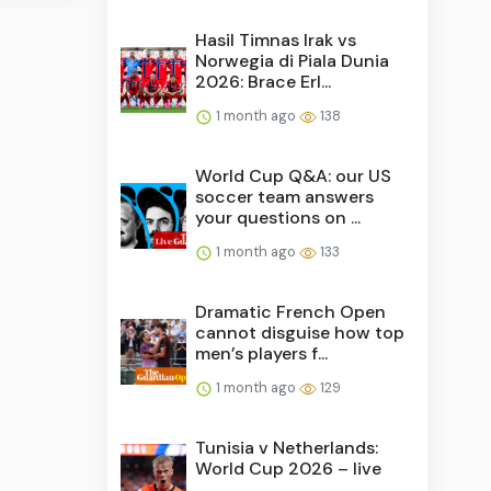
Hasil Timnas Irak vs
Norwegia di Piala Dunia
2026: Brace Erl...
1 month ago
138
World Cup Q&A: our US
soccer team answers
your questions on ...
1 month ago
133
Dramatic French Open
cannot disguise how top
men’s players f...
1 month ago
129
Tunisia v Netherlands:
World Cup 2026 – live