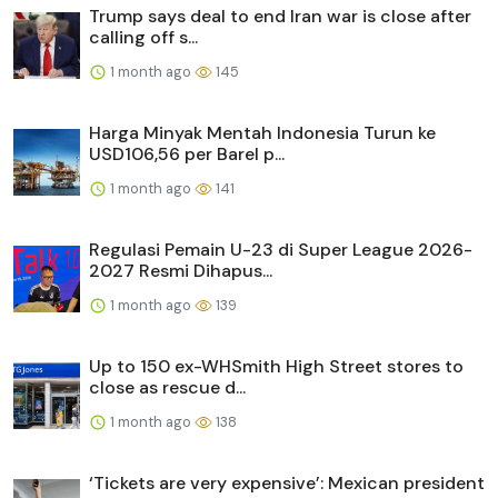
Trump says deal to end Iran war is close after
calling off s...
1 month ago
145
Harga Minyak Mentah Indonesia Turun ke
USD106,56 per Barel p...
1 month ago
141
Regulasi Pemain U-23 di Super League 2026-
2027 Resmi Dihapus...
1 month ago
139
Up to 150 ex-WHSmith High Street stores to
close as rescue d...
1 month ago
138
‘Tickets are very expensive’: Mexican president