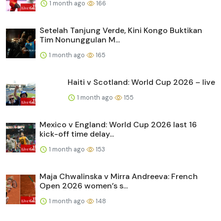
1 month ago
166
Setelah Tanjung Verde, Kini Kongo Buktikan
Tim Nonunggulan M...
1 month ago
165
Haiti v Scotland: World Cup 2026 – live
1 month ago
155
Mexico v England: World Cup 2026 last 16
kick-off time delay...
1 month ago
153
Maja Chwalinska v Mirra Andreeva: French
Open 2026 women’s s...
1 month ago
148