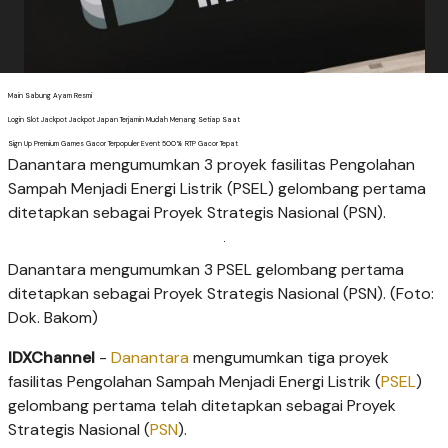
Main Sabung Ayam Resmi
Login Slot Jackpot Jackpot Japan Terjamin Mudah Menang Setiap Saat
Sign Up Premium Games Gacor Terpopuler Event 500% RTP Gacor Tepat
Danantara mengumumkan 3 proyek fasilitas Pengolahan
Sampah Menjadi Energi Listrik (PSEL) gelombang pertama
ditetapkan sebagai Proyek Strategis Nasional (PSN).
Danantara mengumumkan 3 PSEL gelombang pertama
ditetapkan sebagai Proyek Strategis Nasional (PSN). (Foto:
Dok. Bakom)
IDXChannel
-
Danantara
mengumumkan tiga proyek
fasilitas Pengolahan Sampah Menjadi Energi Listrik (
PSEL
)
gelombang pertama telah ditetapkan sebagai Proyek
Strategis Nasional (
PSN
).