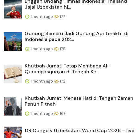
Enggan Undang Timnas Indonesia, Thailand
Jajal Uzbekistan hi...
1 month ago
177
Gunung Semeru Jadi Gunung Api Teraktif di
Indonesia pada 202...
1 month ago
175
Khutbah Jumat: Tetap Membaca Al-
Quramp;rsquo;an di Tengah Ke...
1 month ago
172
Khutbah Jumat: Menata Hati di Tengah Zaman
Penuh Fitnah
1 month ago
167
DR Congo v Uzbekistan: World Cup 2026 – live