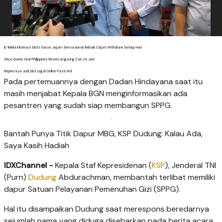
ID Terkini Informasi Slots Gacor Japan Sensasional Terbaik Cepat Withdraw Setiap Hari
Situs Game Viral Philippines Resmi Langsung Cair 24 Jam
Terpercaya Judi Slot Legal Online Pasti Wd
Pada pertemuannya dengan Dadan Hindayana saat itu
masih menjabat Kepala BGN menginformasikan ada
pesantren yang sudah siap membangun SPPG.
Bantah Punya Titik Dapur MBG, KSP Dudung: Kalau Ada,
Saya Kasih Hadiah
IDXChannel -
Kepala Staf Kepresidenan (
KSP
), Jenderal TNI
(Purn)
Dudung
Abdurachman, membantah terlibat memiliki
dapur Satuan Pelayanan Pemenuhan Gizi (SPPG).
Hal itu disampaikan Dudung saat merespons beredarnya
sejumlah nama yang diduga disebarkan pada berita acara