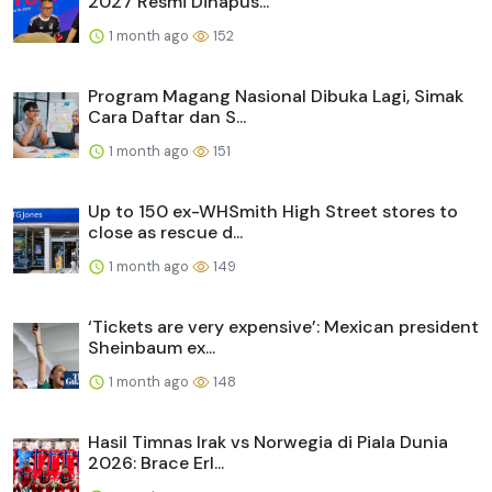
2027 Resmi Dihapus...
1 month ago
152
Program Magang Nasional Dibuka Lagi, Simak
Cara Daftar dan S...
1 month ago
151
Up to 150 ex-WHSmith High Street stores to
close as rescue d...
1 month ago
149
‘Tickets are very expensive’: Mexican president
Sheinbaum ex...
1 month ago
148
Hasil Timnas Irak vs Norwegia di Piala Dunia
2026: Brace Erl...