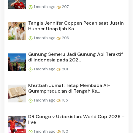
1 month ago
207
Tangis Jennifer Coppen Pecah saat Justin
Hubner Ucap Ijab Ka...
1 month ago
203
Gunung Semeru Jadi Gunung Api Teraktif
di Indonesia pada 202...
1 month ago
201
Khutbah Jumat: Tetap Membaca Al-
Quramp;rsquo;an di Tengah Ke...
1 month ago
185
DR Congo v Uzbekistan: World Cup 2026 –
live
1 month ago
180