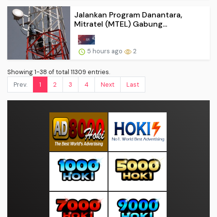
Jalankan Program Danantara,
Mitratel (MTEL) Gabung...
5 hours ago
2
Showing 1-38 of total 11309 entries.
Prev.
1
2
3
4
Next
Last