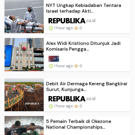
NYT Ungkap Kebiadaban Tentara
Israel terhadap Akti...
1 hour ago
0
Alex Widi Kristiono Ditunjuk Jadi
Komisaris Pengga...
1 hour ago
0
Debit Air Dermaga Kereng Bangkirai
Surut, Kunjunga...
1 hour ago
0
5 Pemain Terbaik di Okezone
National Championships...