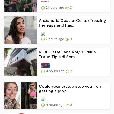
2 hours ago
0
Alexandria Ocasio-Cortez freezing
her eggs and has...
2 hours ago
0
KLBF Catat Laba Rp1,91 Triliun,
Turun Tipis di Sem...
4 hours ago
3
Could your tattoo stop you from
getting a job?
4 hours ago
3