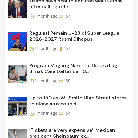
Trump says deal to end Iran war is close
after calling off s...
1 month ago
157
Regulasi Pemain U-23 di Super League
2026-2027 Resmi Dihapus...
1 month ago
157
Program Magang Nasional Dibuka Lagi,
Simak Cara Daftar dan S...
1 month ago
155
Up to 150 ex-WHSmith High Street stores
to close as rescue d...
1 month ago
154
‘Tickets are very expensive’: Mexican
president Sheinbaum ex...