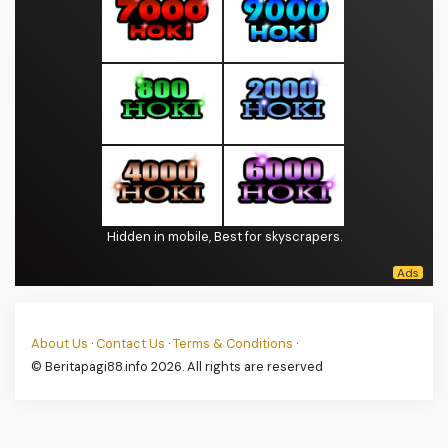
Hidden in mobile, Best for skyscrapers.
About Us
·
Contact Us
·
Terms & Conditions
·
© Beritapagi88.info 2026. All rights are reserved