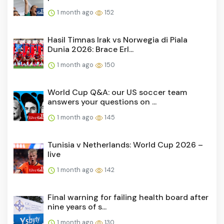
1 month ago
152
Hasil Timnas Irak vs Norwegia di Piala
Dunia 2026: Brace Erl...
1 month ago
150
World Cup Q&A: our US soccer team
answers your questions on ...
1 month ago
145
Tunisia v Netherlands: World Cup 2026 –
live
1 month ago
142
Final warning for failing health board after
nine years of s...
1 month ago
130