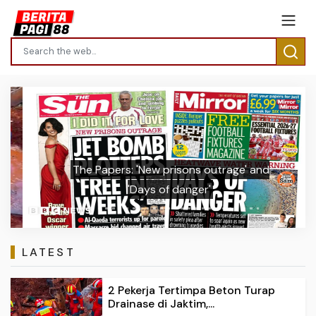
Previous
Next
The Papers: 'New prisons outrage' and
'Days of danger'
LATEST
2 Pekerja Tertimpa Beton Turap
Drainase di Jaktim,...